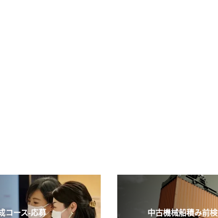
コース-応募
中古機械船積み前検査