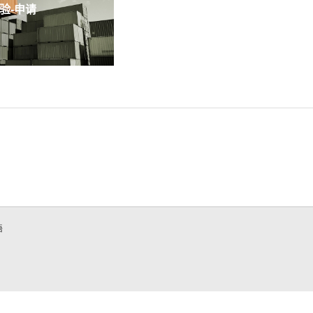
-申请
語