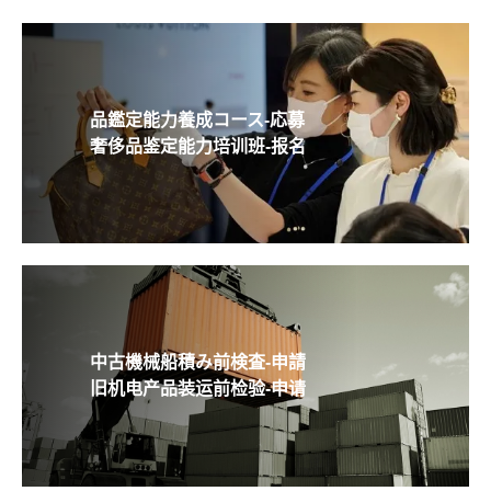
品鑑定能力養成コース-応募
奢侈品鉴定能力培训班-报名
中古機械船積み前検査-申請
旧机电产品装运前检验-申请