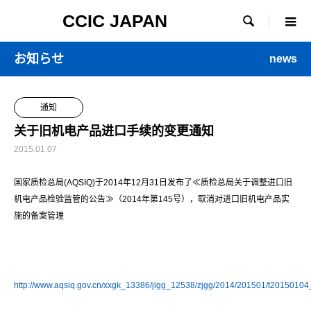
CCIC JAPAN

お知らせ
news
通知
关于旧机电产品进口手续的变更通知
2015.01.07
国家质检总局(AQSIQ)于2014年12月31日发布了≪质检总局关于调整进口旧
机电产品检验监管的公告≫（2014年第145号），取消对进口旧机电产品实
施的备案管理
http://www.aqsiq.gov.cn/xxgk_13386/jlgg_12538/zjgg/2014/201501/t2015010