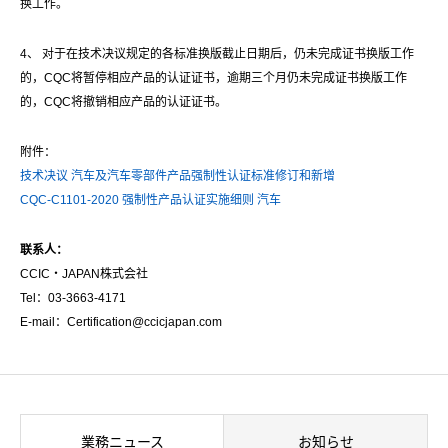
换工作。
4、 对于在技术决议规定的各标准换版截止日期后，仍未完成证书换版工作
的，CQC将暂停相应产品的认证证书，逾期三个月仍未完成证书换版工作
的，CQC将撤销相应产品的认证证书。
附件：
技术决议 汽车及汽车零部件产品强制性认证标准修订和新增
CQC-C1101-2020 强制性产品认证实施细则 汽车
联
系人：
CCIC・JAPAN株式会社
Tel：03-3663-4171
E-mail：Certification@ccicjapan.com
業務ニュース
お知らせ