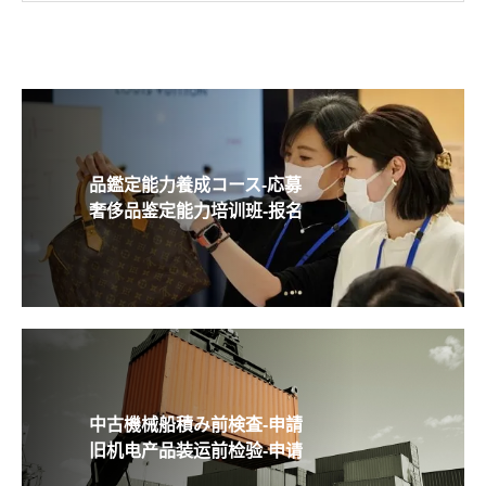
品鑑定能力養成コース-応募
奢侈品鉴定能力培训班-报名
中古機械船積み前検査-申請
旧机电产品装运前检验-申请