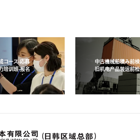
コース-応募
中古機械船積み前検査
培训班-报名
旧机电产品装运前检验