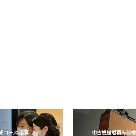
コース-応募
中古機械船積み前検査