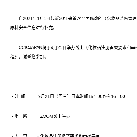
自2021年1月1日起近30年来首次全面修改的《化妆品监督管理
原料安全信息进行补充。
CCICJAPAN将于9月21日举办线上《化妆品注册备案要求和
程》，诚邀您参加。
・时 间 9月21日（周三）日本时间15：00から16：00
・場 所 ZOOM线上举办
・内 容 ・化妆品注册备案要求和审核要点