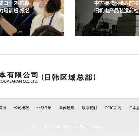
コース-応募
中古機械船積み前検査
培训班-报名
旧机电产品装运前检验
首页
公司概况
业务介绍
新闻通知
联系我们
CCIC新闻
日本
Copyright © CCIC JAPAN All Rights Reserved.