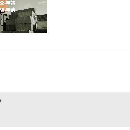
-申請
-申请
語