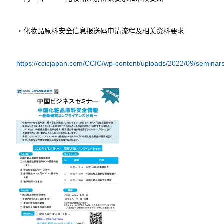
・化妆品原料安全信息报送码申请流程及相关资料要求
https://ccicjapan.com/CCIC/wp-content/uploads/2022/09/seminar