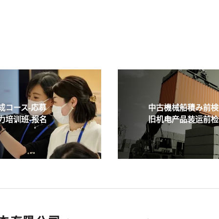
コース-応募
中古機械船積み前検査
培训班-报名
旧机电产品装运前检验