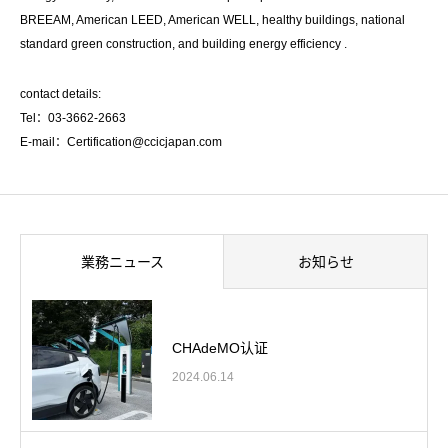
BREEAM, American LEED, American WELL, healthy buildings, national
standard green construction, and building energy efficiency .
contact details:
Tel：03-3662-2663
E-mail：Certification@ccicjapan.com
業務ニュース
お知らせ
CHAdeMO认证
2024.06.14