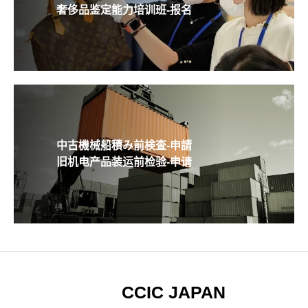
奢侈品鉴定能力培训班-报名
中古機械船積み前検査-申請
旧机电产品装运前检验-申请
CCIC JAPAN