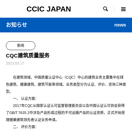
CCIC JAPAN

お知らせ
news
新闻
CQC建筑质量服务
2023.03.17
在建筑领域，中国质量认证中心（CQC）中心的建筑业务主要集中在绿
色建筑、健康建筑、建筑节能等领域。业务类型分为认证、评价、咨询三种类
型。
一、 认证方面：
2017年CQC从国家认证认可监督管理委员会以及中国认证认可协会获得
了GB/T 7635.2中涉及产品形成过程的不可运输产品的认证资质，正式开始受
理健康建筑领先者认证业务申请。
二、 评价方面：