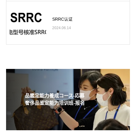
SRRC认证
2024.06.14
品鑑定能力養成コース-応募
奢侈品鉴定能力培训班-报名