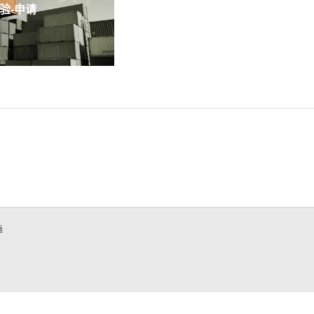
-申请
語