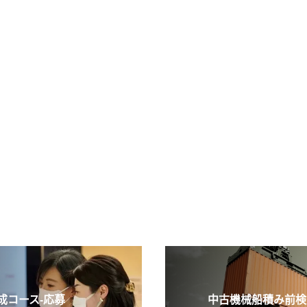
コース-応募
中古機械船積み前検査