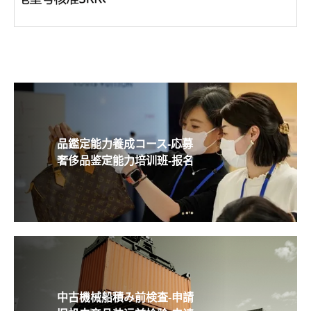
品鑑定能力養成コース-応募
奢侈品鉴定能力培训班-报名
中古機械船積み前検査-申請