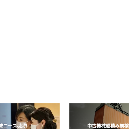
コース-応募
中古機械船積み前検査