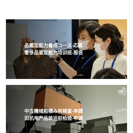
品鑑定能力養成コース-応募
奢侈品鉴定能力培训班-报名
中古機械船積み前検査-申請
旧机电产品装运前检验-申请