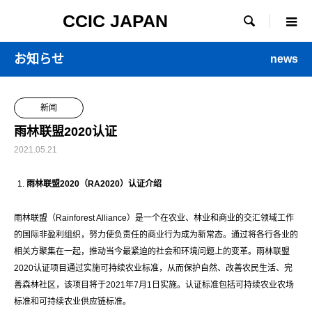
CCIC JAPAN

お知らせ
news
新闻
雨林联盟2020认证
2021.05.21
雨林联盟
2020
（
RA2020
）认证介绍
雨林联盟（Rainforest Alliance）是一个在农业、林业和商业的交汇领域工作
的国际非盈利组织，努力使负责任的商业行为成为新常态。通过将各行各业的
相关方聚集在一起，推动当今最紧迫的社会和环境问题上的变革。雨林联盟
2020认证项目通过实施可持续农业标准，从而保护自然、改善农民生活、完
善森林社区，该项目将于2021年7月1日实施。认证标准包括可持续农业农场
标准和可持续农业供应链标准。