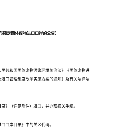
布限定固体废物进口口岸的公告）
民共和国固体废物污染环境防治法》《固体废物进
物进口管理制度改革实施方案的通知》及有关法律法
：
录》（详见附件）进口，并办理报关手续。
口口岸目录》中的关区代码。