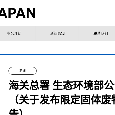
业务介绍
新闻通知
联系我们
新闻
海关总署 生态环境部公告
（关于发布限定固体废
告）