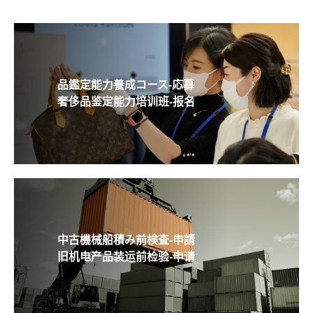
品鑑定能力養成コース-応募
奢侈品鉴定能力培训班-报名
中古機械船積み前検査-申請
旧机电产品装运前检验-申请