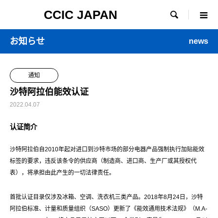
CCIC JAPAN

お知らせ
news
通知
沙特阿拉伯能效认证
2022.04.07
认证简介
沙特阿拉伯自2010年起对进口到沙特市场的部分电器产品强制执行加贴能效
标签的要求，违反该条令的供应商（制造商、进口商、生产厂或其授权代
表），将承担由此产生的一切法律责任。
首批认证目录仅涉及冰箱、空调、洗衣机三类产品。2018年8月24日，沙特
阿拉伯标准、计量和质量组织（SASO）更新了《能效通用技术法规》（M.A-