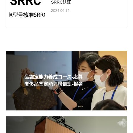
SRRC认证
2024.06.14
品鑑定能力養成コース-応募
奢侈品鉴定能力培训班-报名