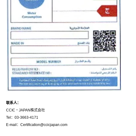
联
系人：
CCIC・JAPAN株式会社
Tel：03-3663-4171
E-mail：Certification@ccicjapan.com