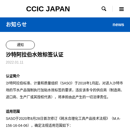
CCIC JAPAN

お知らせ
news
通知
沙特阿拉伯水效标签认证
2022.01.11
认证简介
沙特阿拉伯标准、计量和质量组织（SASO）于2018年1月起，对进入沙特市
场的节水产品强制执行加贴水效标签的要求，违反该条令的供应商（制造商、
进口商、生产厂或其授权代表），将承担由此产生的一切法律责任。
适用范围
SASO于2020年8月28日首次修订《耗水合理化工具产品技术法规》（M.A-
156-16-04-06），确定法规适用范围如下：