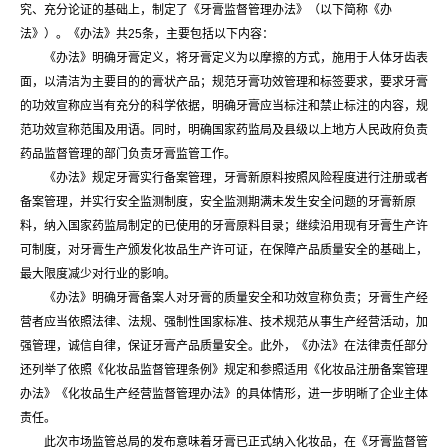
究、充分论证的基础上，制定了《牙膏监督管理办法》（以下简称《办
法》）。《办法》共25条，主要包括以下内容：
《办法》明确牙膏定义，将牙膏定义为以摩擦的方式，施用于人体牙齿表
面，以清洁为主要目的的膏状产品；规范牙膏功效管理和标签要求，要求牙膏
的功效宣称应当有充分的科学依据，明确牙膏应当标注和禁止标注的内容，规
范功效宣称范围及用语。同时，明确国家药监局及县级以上地方人民政府负责
药品监督管理的部门负责牙膏监管工作。
《办法》规定牙膏实行备案管理，牙膏新原料按照风险程度进行注册或者
备案管理，并实行安全监测制度，安全监测期满未发生安全问题的牙膏新原
料，纳入国家药监局制定的已使用的牙膏原料目录；继续沿用现有牙膏生产许
可制度，对牙膏生产颁发化妆品生产许可证，在保障产品质量安全的基础上，
最大限度减少对行业的影响。
《办法》明确牙膏备案人对牙膏的质量安全和功效宣称负责；牙膏生产经
营者应当依照法律、法规、强制性国家标准、技术规范从事生产经营活动，加
强管理，诚信自律，保证牙膏产品质量安全。此外，《办法》在法律责任部分
还列举了依照《化妆品监督管理条例》规定和参照适用《化妆品注册备案管理
办法》《化妆品生产经营监督管理办法》的具体情形，进一步明晰了企业主体
责任。
此次市场监管总局的发布意味着牙膏已正式纳入化妆品，在《牙膏监督管