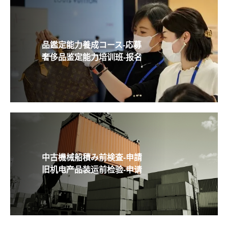
品鑑定能力養成コース-応募
奢侈品鉴定能力培训班-报名
中古機械船積み前検査-申請
旧机电产品装运前检验-申请