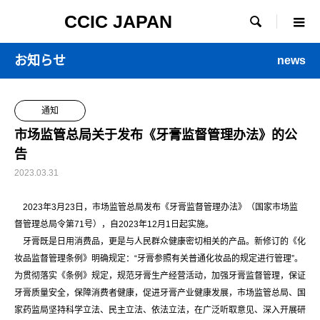
CCIC JAPAN

お知らせ
news
通知
市场监管总局关于发布《牙膏监督管理办法》的公
告
2023.03.31
2023年3月23日，市场监管总局发布《牙膏监督管理办法》（国家市场监
督管理总局令第71号），自2023年12月1日起实施。
牙膏既是日用消费品，更是与人民群众健康密切相关的产品。新修订的《化
妆品监督管理条例》明确规定：“牙膏参照有关普通化妆品的规定进行管理”。
为贯彻落实《条例》规定，规范牙膏生产经营活动，加强牙膏监督管理，保证
牙膏质量安全，保障消费者健康，促进牙膏产业健康发展，市场监管总局、国
家药监局坚持科学立法、民主立法、依法立法，在广泛听取意见、深入开展研