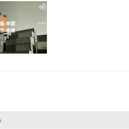
-申請
-申请
語