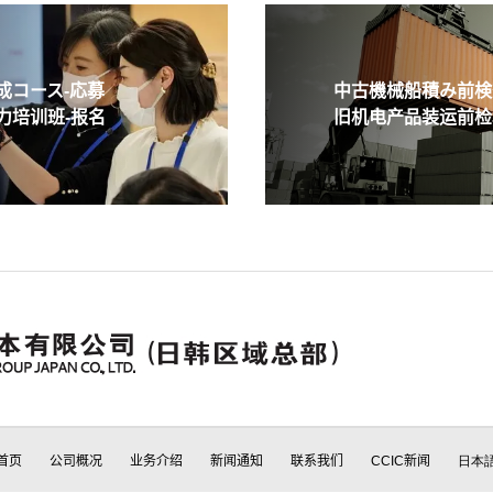
コース-応募
中古機械船積み前検査
培训班-报名
旧机电产品装运前检验
首页
公司概况
业务介绍
新闻通知
联系我们
CCIC新闻
日本