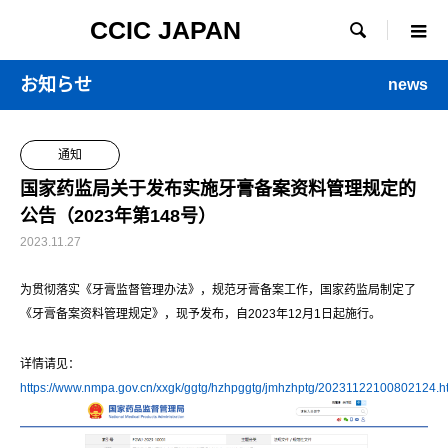
CCIC JAPAN

お知らせ
news
通知
国家药监局关于发布实施牙膏备案资料管理规定的
公告（2023年第148号）
2023.11.27
为贯彻落实《牙膏监督管理办法》，规范牙膏备案工作，国家药监局制定了
《牙膏备案资料管理规定》，现予发布，自2023年12月1日起施行。
详情请见：
https://www.nmpa.gov.cn/xxgk/ggtg/hzhpggtg/jmhzhptg/20231122100802124.h