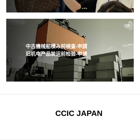
中古機械船積み前検査-申請
旧机电产品装运前检验-申请
CCIC JAPAN