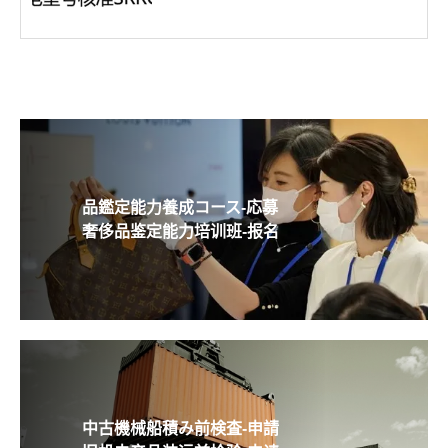
品鑑定能力養成コース-応募
奢侈品鉴定能力培训班-报名
中古機械船積み前検査-申請