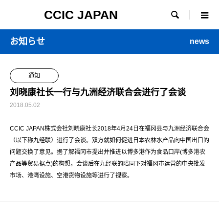
CCIC JAPAN

お知らせ
news
通知
刘晓康社长一行与九洲经济联合会进行了会谈
2018.05.02
CCIC JAPAN株式会社刘晓康社长2018年4月24日在福冈县与九洲经济联合会
（以下称九经联）进行了会谈。双方就如何促进日本农林水产品向中国出口的
问题交换了意见。据了解福冈市提出并推进以博多港作为食品口岸(博多港农
产品等贸易据点)的构想，会谈后在九经联的陪同下对福冈市运营的中央批发
市场、港湾设施、空港货物设施等进行了视察。