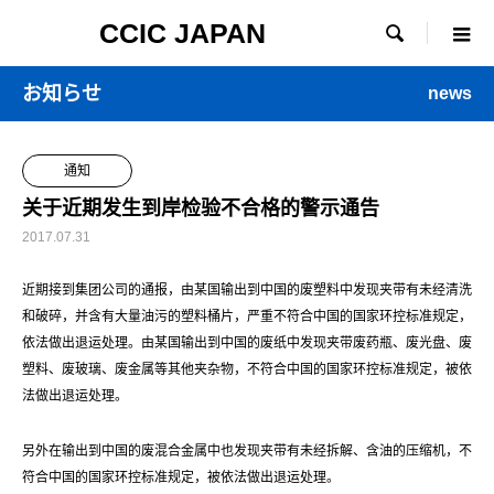
CCIC JAPAN

お知らせ
news
通知
关于近期发生到岸检验不合格的警示通告
2017.07.31
近期接到集团公司的通报，由某国输出到中国的废塑料中发现夹带有未经清洗
和破碎，并含有大量油污的塑料桶片，严重不符合中国的国家环控标准规定，
依法做出退运处理。由某国输出到中国的废纸中发现夹带废药瓶、废光盘、废
塑料、废玻璃、废金属等其他夹杂物，不符合中国的国家环控标准规定，被依
法做出退运处理。
另外在输出到中国的废混合金属中也发现夹带有未经拆解、含油的压缩机，不
符合中国的国家环控标准规定，被依法做出退运处理。