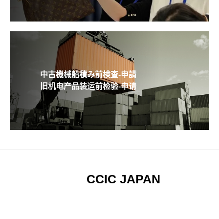
中古機械船積み前検査-申請
旧机电产品装运前检验-申请
CCIC JAPAN