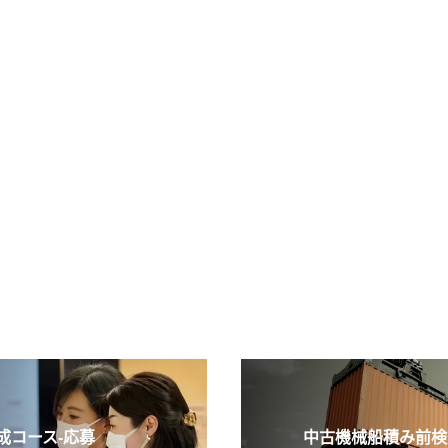
コース-応募
中古機械船積み前検査