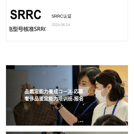
SRRC认证
2024.06.14
品鑑定能力養成コース-応募
奢侈品鉴定能力培训班-报名