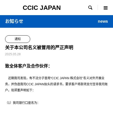
CCIC JAPAN

お知らせ
news
通知
关于本公司名义被冒用的严正声明
2025.05.28
致全体客户及合作伙伴：
近期我司发现，有不法分子冒用“CCIC JAPAN 株式会社”名义对外开展业
务，并伪造我司CCIC JAPAN抬头的请求书，要求客户将款项支付至非我司账
户。现郑重声明如下：
（1）我司银行口座名为：