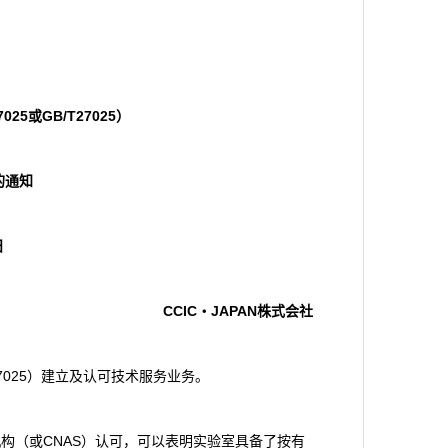
7025
或
GB/T27025
）
的通知
日
CCIC
・
JAPAN
株式会社
T27025）建立及认可技术服务业务。
成员机构（或CNAS）认可，可以表明实验室具备了按有