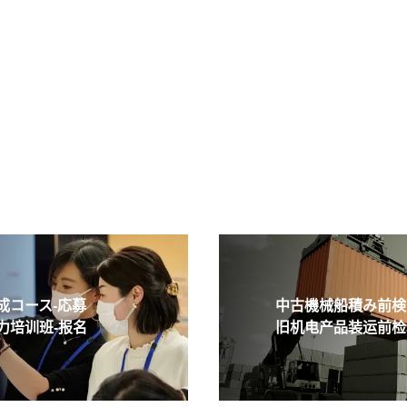
コース-応募
中古機械船積み前検査
培训班-报名
旧机电产品装运前检验