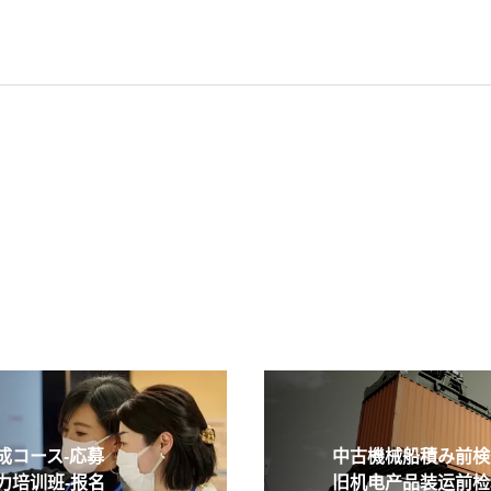
コース-応募
中古機械船積み前検査
培训班-报名
旧机电产品装运前检验