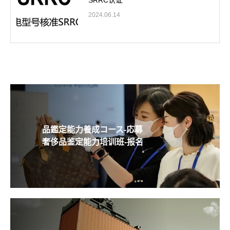
SRRC认证
2024.06.14
品鑑定能力養成コース-応募
奢侈品鉴定能力培训班-报名