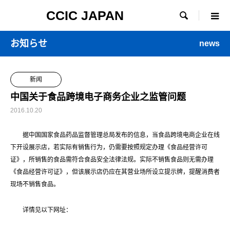
CCIC JAPAN

お知らせ
news
新闻
中国关于食品跨境电子商务企业之监管问题
2016.10.20
据中国国家食品药品监督管理总局发布的信息，当食品跨境电商企业在线
下开设展示店，若实际有销售行为，仍需要按照规定办理《食品经营许可
证》，所销售的食品需符合食品安全法律法规。实际不销售食品则无需办理
《食品经营许可证》，但该展示店仍应在其营业场所设立提示牌，提醒消费者
现场不销售食品。
详情见以下网址：