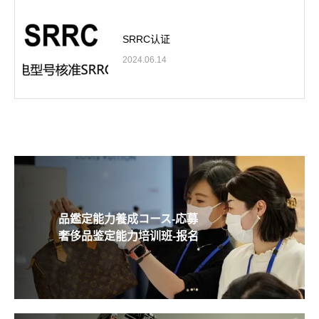
SRRC认证
2024.06.14
品鑑定能力養成コース-応募
奢侈品鉴定能力培训班-报名